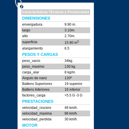
Características Técnicas y Prestaciones
DIMENSIONES
envergadura
9.90 m.
largo
3.10m.
alto
2.70m.
2.
superficie
15.90 m
alargamiento
6.5
PESOS Y CARGAS
peso_vacio
34kg.
peso_maximo
130 kg.
carga_alar
8 kg/m.
Angulo de nariz
120º
Battens Superiores
19 superior
Battens Inferiores
16 inferior
factores_carga
+5.5 G -3 G
PRESTACIONES
velocidad_crucero
46 km/h.
velocidad_maxima
96 km/h.
velocidad_perdida
30 km/h.
MOTOR