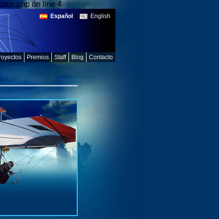
atos.php on line 4
|
Español
English
royectos
Premios
Staff
Blog
Contacto