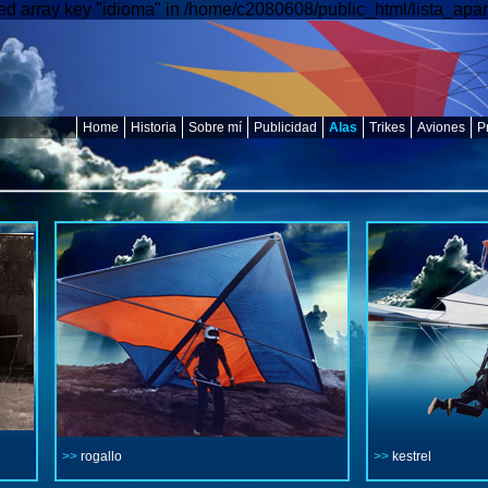
d array key "idioma" in /home/c2080608/public_html/lista_apar
Home
Historia
Sobre mí
Publicidad
Alas
Trikes
Aviones
P
>>
rogallo
>>
kestrel