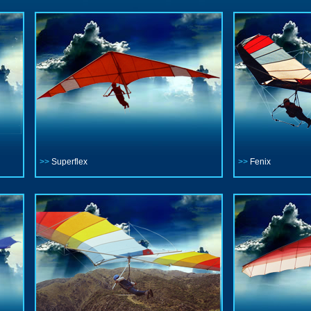
>>
Superflex
>>
Fenix