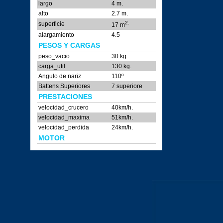
largo
4 m.
alto
2.7 m.
2.
superficie
17 m
alargamiento
4.5
PESOS Y CARGAS
peso_vacio
30 kg.
carga_util
130 kg.
Angulo de nariz
110º
Battens Superiores
7 superiore
PRESTACIONES
velocidad_crucero
40km/h.
velocidad_maxima
51km/h.
velocidad_perdida
24km/h.
MOTOR