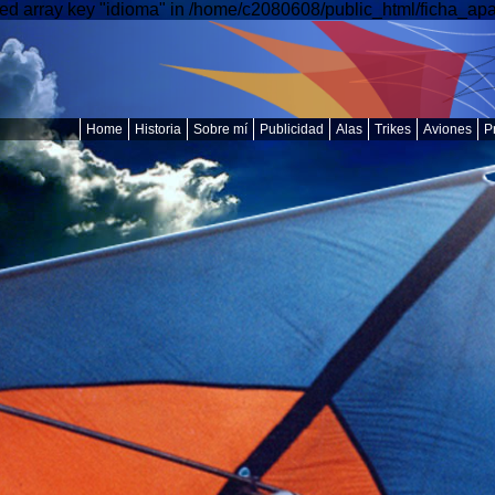
ed array key "idioma" in /home/c2080608/public_html/ficha_apar
Home
Historia
Sobre mí
Publicidad
Alas
Trikes
Aviones
P